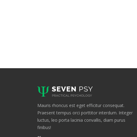
Mauris rhoncus est eget efficitur consequat.
Praesent tempus orci porttitor interdum. Integer
luctus, leo porta lacinia convallis, diam purus
finibus!