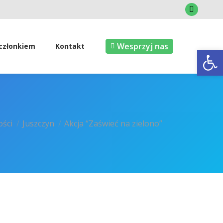
Faceboo
page
opens
Wesprzyj nas
 członkiem
Kontakt
Open
in
new
window
ści
Juszczyn
Akcja “Zaświeć na zielono”