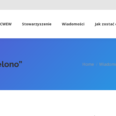
SCWEW
Stowarzyszenie
Wiadomości
Jak zostać
elono”
You are here:
Home
Wiadomo