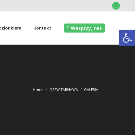
Faceboo
page
opens
Wesprzyj nas
 członkiem
Kontakt
Open
in
new
window
Home
OREW TARNAWA
GALERIA