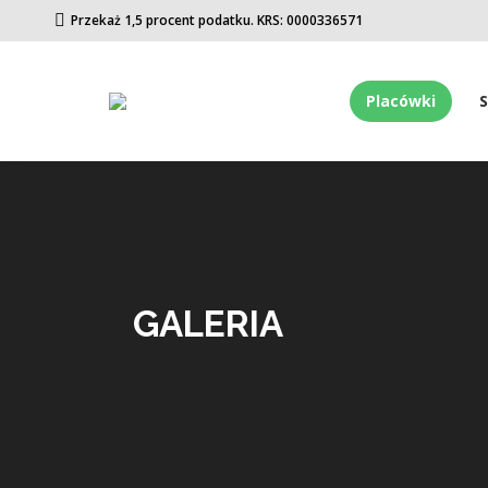
Przekaż 1,5 procent podatku. KRS: 0000336571
Placówki
GALERIA
You are here:
Wycieczka
do