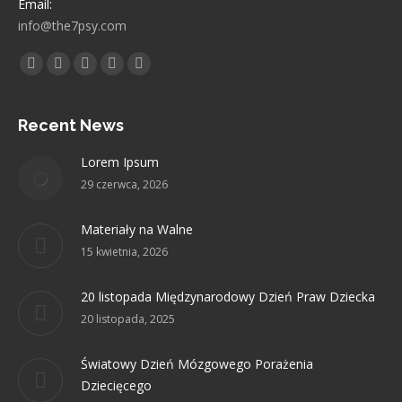
Email:
info@the7psy.com
Find us on:
Facebook
Twitter
Linkedin
Pinterest
Instagram
page
page
page
page
page
opens
opens
opens
opens
opens
Recent News
in
in
in
in
in
Lorem Ipsum
new
new
new
new
new
29 czerwca, 2026
window
window
window
window
window
Materiały na Walne
15 kwietnia, 2026
20 listopada Międzynarodowy Dzień Praw Dziecka
20 listopada, 2025
Światowy Dzień Mózgowego Porażenia
Dziecięcego