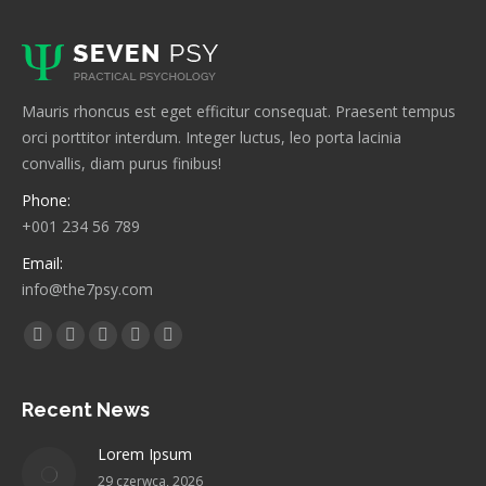
Mauris rhoncus est eget efficitur consequat. Praesent tempus
orci porttitor interdum. Integer luctus, leo porta lacinia
convallis, diam purus finibus!
Phone:
+001 234 56 789
Email:
info@the7psy.com
Find us on:
Facebook
Twitter
Linkedin
Pinterest
Instagram
page
page
page
page
page
opens
opens
opens
opens
opens
Recent News
in
in
in
in
in
Lorem Ipsum
new
new
new
new
new
29 czerwca, 2026