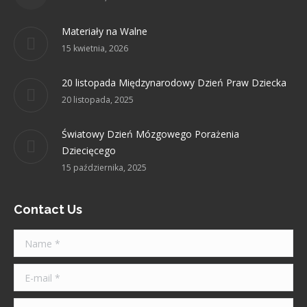
window
window
window
window
window
Materiały na Walne
15 kwietnia, 2026
20 listopada Międzynarodowy Dzień Praw Dziecka
20 listopada, 2025
Światowy Dzień Mózgowego Porażenia
Dziecięcego
15 października, 2025
Contact Us
Name *
E-mail *
Telephone