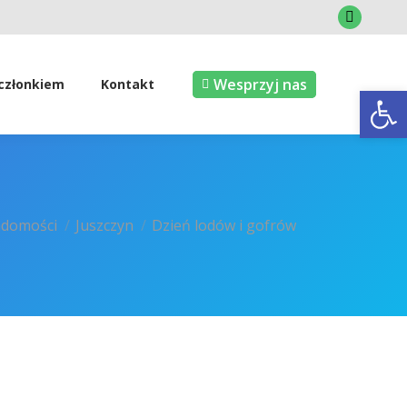
Faceboo
page
opens
Wesprzyj nas
 członkiem
Kontakt
Open
in
new
window
domości
Juszczyn
Dzień lodów i gofrów