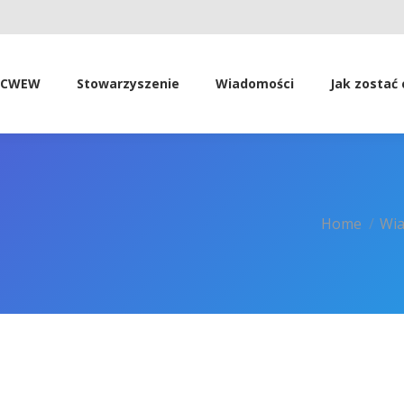
SCWEW
Stowarzyszenie
Wiadomości
Jak zostać
You are here:
Home
Wia