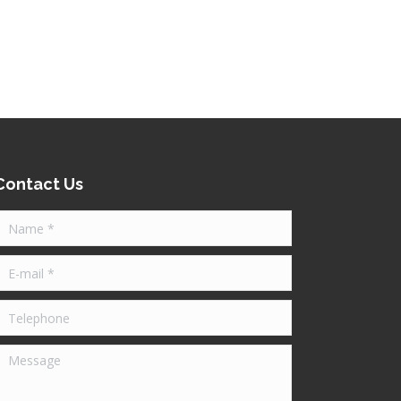
Contact Us
Name *
-mail *
Telephone
Message