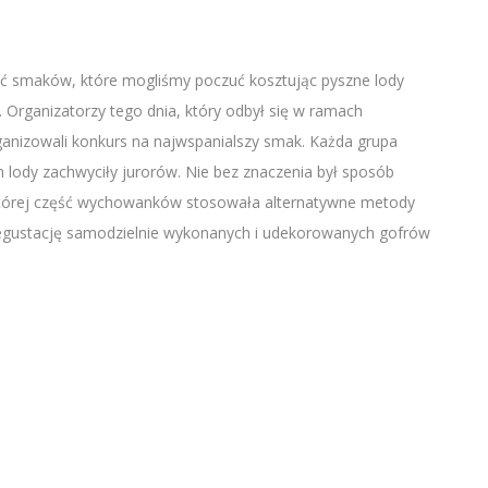
ć smaków, które mogliśmy poczuć kosztując pyszne lody
 Organizatorzy tego dnia, który odbył się w ramach
izowali konkurs na najwspanialszy smak. Każda grupa
ch lody zachwyciły jurorów. Nie bez znaczenia był sposób
której część wychowanków stosowała alternatywne metody
degustację samodzielnie wykonanych i udekorowanych gofrów