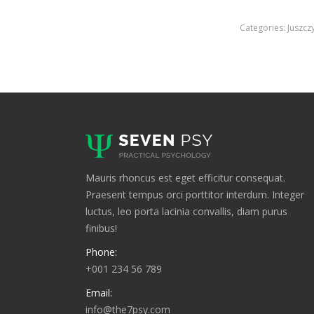
Categories:
Juszcz
Mauris rhoncus est eget efficitur consequat.
Praesent tempus orci porttitor interdum. Integer
luctus, leo porta lacinia convallis, diam purus
finibus!
Phone:
+001 234 56 789
Email:
info@the7psy.com