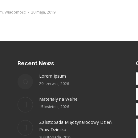
yn
,
Wiadomości
20 maja, 2019
Recent News
Lorem Ipsum
29 czerwca, 2026
E
Materiały na Walne
15 kwietnia, 2026
20 listopada Międzynarodowy Dzień
Praw Dziecka
20 listopada, 2025