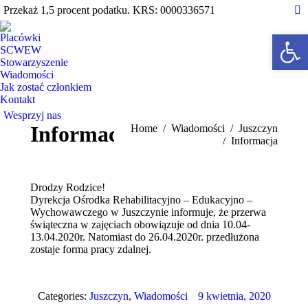
Przekaż 1,5 procent podatku. KRS: 0000336571
Fa
pa
Open 
Placówki
op
SCWEW
Stowarzyszenie
in
Wiadomości
n
Jak zostać członkiem
w
Kontakt
Wesprzyj nas
Informacja
You are here:
Home
Wiadomości
Juszczyn
Informacja
Drodzy Rodzice!
Dyrekcja Ośrodka Rehabilitacyjno – Edukacyjno –
Wychowawczego w Juszczynie informuje, że przerwa
świąteczna w zajęciach obowiązuje od dnia 10.04-
13.04.2020r. Natomiast do 26.04.2020r. przedłużona
zostaje forma pracy zdalnej.
Categories:
Juszczyn
,
Wiadomości
9 kwietnia, 2020