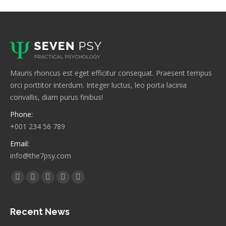
Mauris rhoncus est eget efficitur consequat. Praesent tempus
orci porttitor interdum. Integer luctus, leo porta lacinia
convallis, diam purus finibus!
Phone:
+001 234 56 789
Email:
info@the7psy.com
Find us on:
Facebook
Twitter
Linkedin
Pinterest
Instagram
page
page
page
page
page
opens
opens
opens
opens
opens
Recent News
in
in
in
in
in