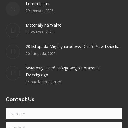
Lorem Ipsum
new
new
new
new
new
29 czerwca, 2026
window
window
window
window
window
Materiały na Walne
15 kwietnia, 2026
20 listopada Międzynarodowy Dzień Praw Dziecka
20 listopada, 2025
Światowy Dzień Mózgowego Porażenia
Dziecięcego
15 października, 2025
Contact Us
Name *
E-mail *