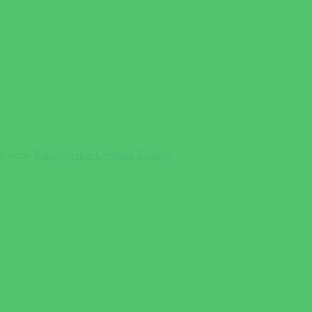
iękujemy
Babiogórskie Centrum Kultury