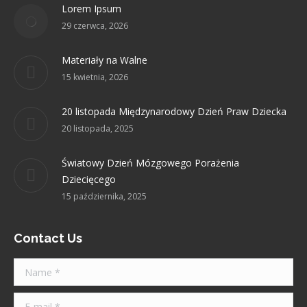
Lorem Ipsum
new
new
new
new
new
29 czerwca, 2026
window
window
window
window
window
Materiały na Walne
15 kwietnia, 2026
20 listopada Międzynarodowy Dzień Praw Dziecka
20 listopada, 2025
Światowy Dzień Mózgowego Porażenia
Dziecięcego
15 października, 2025
Contact Us
Name *
E-mail *