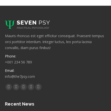
Mauris rhoncus est eget efficitur consequat. Praesent tempus
orci porttitor interdum. Integer luctus, leo porta lacinia
convallis, diam purus finibus!
Phone:
+001 234 56 789
Email:
info@the7psy.com
Find us on:
Facebook
Twitter
Linkedin
Pinterest
Instagram
page
page
page
page
page
opens
opens
opens
opens
opens
Recent News
in
in
in
in
in